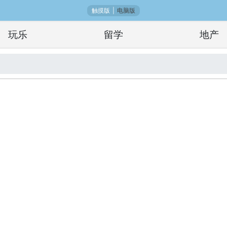
触摸版
|
电脑版
玩乐
留学
地产