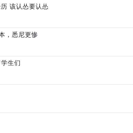
历 该认怂要认怂
本，悉尼更惨
留学生们