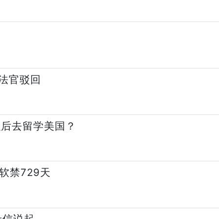
法官驳回
以后去留学美国？
软禁729天
录信说起