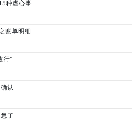
15种虐心事
之账单明细
改行”
分确认
生急了