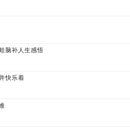
蛙脑补人生感悟
并快乐着
难