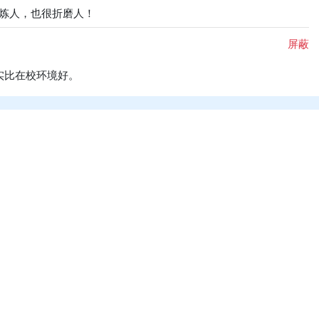
锻炼人，也很折磨人！
屏蔽
实比在校环境好。