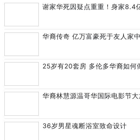
谢家华死因疑点重重！身家8.4
华裔传奇 亿万富豪死于友人家中
25岁有20套房 多伦多华裔如
华裔林慧源温哥华国际电影节大
36岁男星魂断浴室致命设计