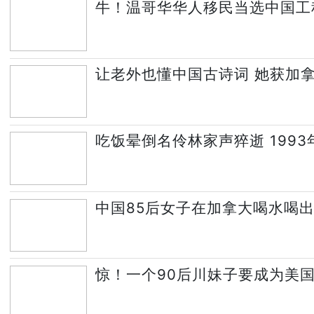
牛！温哥华华人移民当选中国工
让老外也懂中国古诗词 她获加
吃饭晕倒名伶林家声猝逝 199
中国85后女子在加拿大喝水喝
惊！一个90后川妹子要成为美