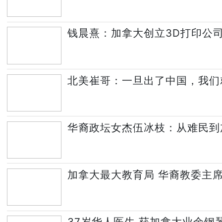
钱晨熹：加拿大创立3D打印公
北美崔哥：一旦出了中国，我们
华裔政坛女杰伍冰枝：从难民到
加拿大最大教育局 华裔教委主
37岁华人医生 获加拿大业余钢