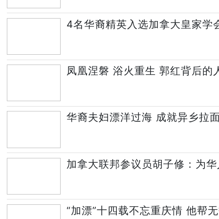
4名华裔精英入选加拿大皇家学
凤凰涅磐 浴火重生 郭红背后的
华裔夫妇漂洋过海 成就异乡拉
加拿大联邦参议员胡子修：为华
“加漂”十四载不忘重庆情 他帮