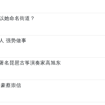
以她命名街道？
人 强势做事
著名琵琶古筝演奏家高旭东
富豪蔡崇信