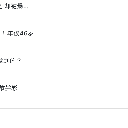
亿 却被爆…
！年仅46岁
何做到的？
放异彩