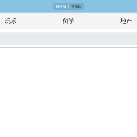
触摸版
|
电脑版
玩乐
留学
地产