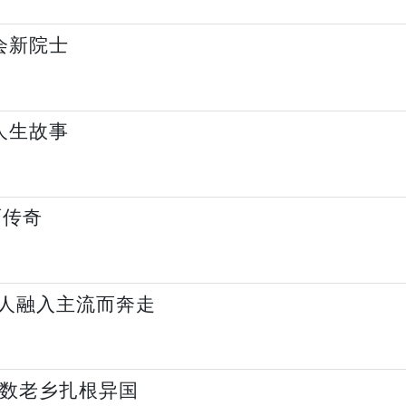
会新院士
人生故事
面传奇
人融入主流而奔走
无数老乡扎根异国