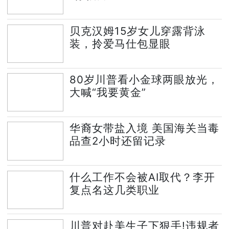
贝克汉姆15岁女儿穿露背泳
装，拎爱马仕包显眼
80岁川普看小金球两眼放光，
大喊“我要黄金”
华裔女带盐入境 美国海关当毒
品查2小时还留记录
什么工作不会被AI取代？李开
复点名这几类职业
川普对赴美生子下狠手!违规者