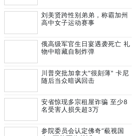
刘美贤跨性别弟弟，称霸加州
高中女子运动赛事
俄高级军官生日宴遇袭死亡 礼
物中暗藏自制炸弹
川普突批加拿大"很刻薄" 卡尼
随后当众暗讽回击
安省惊现多宗租屋诈骗 至少8
名受害人损失超3万
参院委员会认定佛奇“藐视国