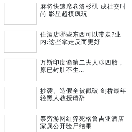
麻将快速席卷洛杉矶 成社交时
尚 影星超模疯玩
住酒店哪些东西可以带走?业
内:这些拿走反而更好
万斯印度裔第二夫人聊四胎，
原已封肚不生…
抄袭、造假全被戳破 剑桥最年
轻黑人教授请辞
泰穷游网红猝死格鲁吉亚酒店
家属公开验尸结果