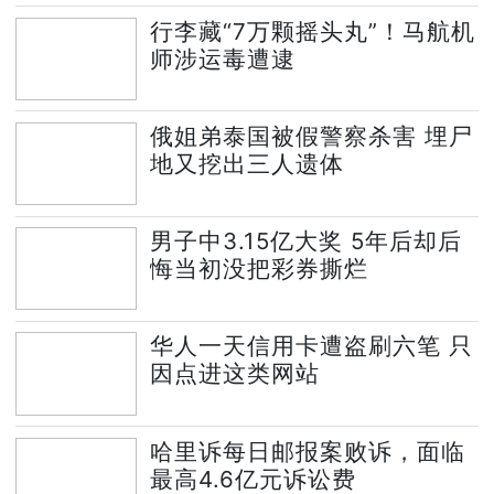
行李藏“7万颗摇头丸”！马航机
师涉运毒遭逮
俄姐弟泰国被假警察杀害 埋尸
地又挖出三人遗体
男子中3.15亿大奖 5年后却后
悔当初没把彩券撕烂
华人一天信用卡遭盗刷六笔 只
因点进这类网站
哈里诉每日邮报案败诉，面临
最高4.6亿元诉讼费