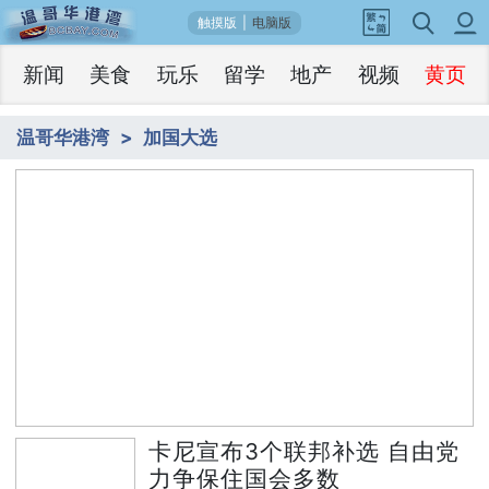
触摸版
|
电脑版
新闻
美食
玩乐
留学
地产
视频
黄页
温哥华港湾
加国大选
1
卡尼宣布3个联邦补选 自由党力争保住国会
/5
多数
卡尼宣布3个联邦补选 自由党
力争保住国会多数