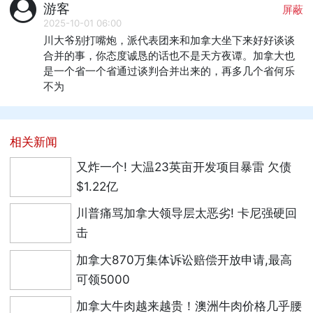
游客
屏蔽
2025-10-01 06:00
川大爷别打嘴炮，派代表团来和加拿大坐下来好好谈谈
合并的事，你态度诚恳的话也不是天方夜谭。加拿大也
是一个省一个省通过谈判合并出来的，再多几个省何乐
不为
相关新闻
又炸一个! 大温23英亩开发项目暴雷 欠债
$1.22亿
川普痛骂加拿大领导层太恶劣! 卡尼强硬回
击
加拿大870万集体诉讼赔偿开放申请,最高
可领5000
加拿大牛肉越来越贵！澳洲牛肉价格几乎腰