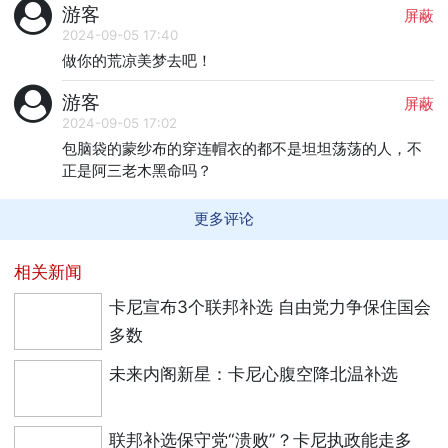
游客
屏蔽
2024-09-05 17:40
做你的荒凉美梦去吧！
游客
屏蔽
2024-09-05 17:02
包脑袋的蒙纱布的穿连帽衣的都不是坦坦荡荡的人，不
正是阿三老木黑命吗？
更多评论
相关新闻
卡尼宣布3个联邦补选 自由党力争保住国会
多数
未来内阁新星：卡尼心腹空降北温补选
联邦补选保守党“溃败”？卡尼执政能走多