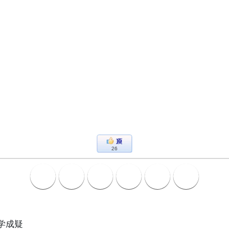
26
学成疑