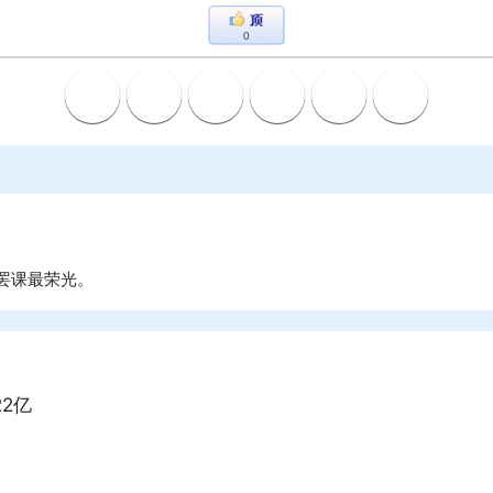
0
罢课最荣光。
22亿