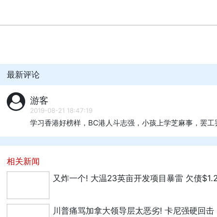
最新评论
游客
2019-08-21 18:47:19
学习香港好榜样，BC港人斗志强，小孩上学芝麻事，罢工
相关新闻
又炸一个! 大温23英亩开发项目暴雷 欠债$1.
川普痛骂加拿大领导层太恶劣! 卡尼强硬回击