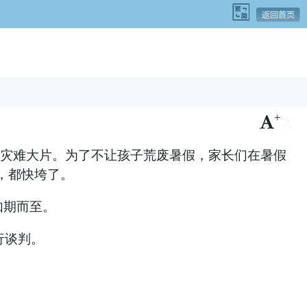
+
-
级灾难大片。为了不让孩子荒废暑假，家长们在暑假
，都快垮了。
如期而至。
进行谈判。