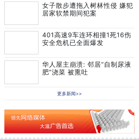
女子散步遭拖入树林性侵 嫌犯
居家软禁期间犯案
401高速9车连环相撞1死16伤
安全危机已全面爆发
华人屋主崩溃: 邻居“自制尿液
肥”浇菜 被熏吐
更多新闻>>