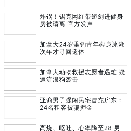
炸锅！锡克网红带短剑进健身
房被请离 官方发声
加拿大24岁垂钓青年葬身冰湖
次年才寻回遗体
加拿大动物救援志愿者遇难 疑
遭流浪狗袭击
亚裔男子强闯民宅冒充房东：
24名租客被骗押金
高烧、呕吐、心率降至28 男