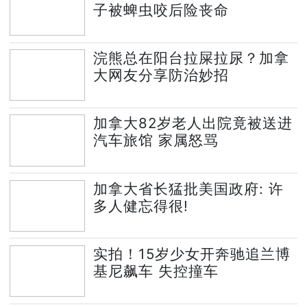
子被蜱虫咬后险丧命
浣熊总在阳台拉屎拉尿？加拿
大网友分享防治妙招
加拿大82岁老人出院竟被送进
汽车旅馆 家属怒骂
加拿大省长猛批美国政府: 许
多人健忘得很!
实拍！15岁少女开奔驰追兰博
基尼飙车 失控撞车