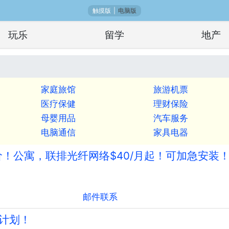
触摸版
|
电脑版
玩乐
留学
地产
家庭旅馆
旅游机票
医疗保健
理财保险
母婴用品
汽车服务
电脑通信
家具电器
价！公寓，联排光纤网络$40/月起！可加急安装！
邮件联系
惠计划！