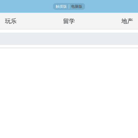
触摸版
|
电脑版
玩乐
留学
地产