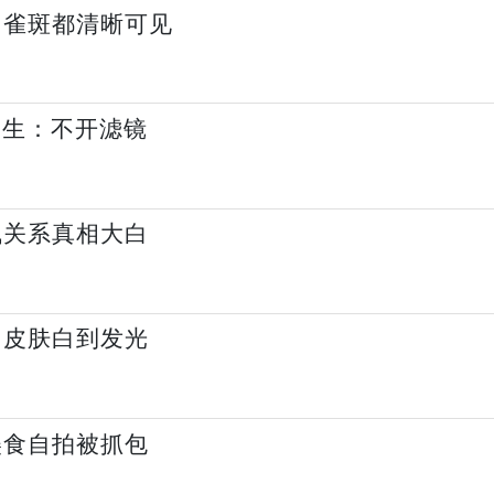
 雀斑都清晰可见
学生：不开滤镜
飞关系真相大白
：皮肤白到发光
美食自拍被抓包