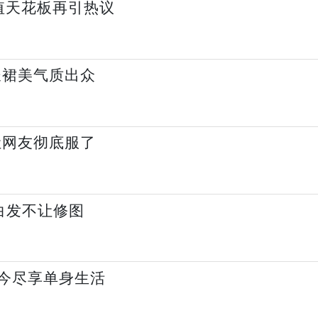
值天花板再引热议
长裙美气质出众
让网友彻底服了
白发不让修图
如今尽享单身生活