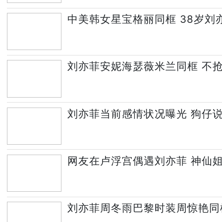
中美韩女星宝格丽同框 38岁刘
刘亦菲安妮海瑟薇米兰同框 不
刘亦菲当前感情状况曝光 狗仔
网友在卢浮宫偶遇刘亦菲 神仙
刘亦菲周冬雨巴黎时装周惊艳同