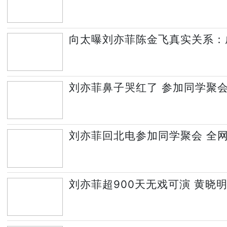
向太曝刘亦菲陈金飞真实关系：
刘亦菲鼻子哭红了 参加同学聚
刘亦菲回北电参加同学聚会 全
刘亦菲超900天无戏可演 黄晓