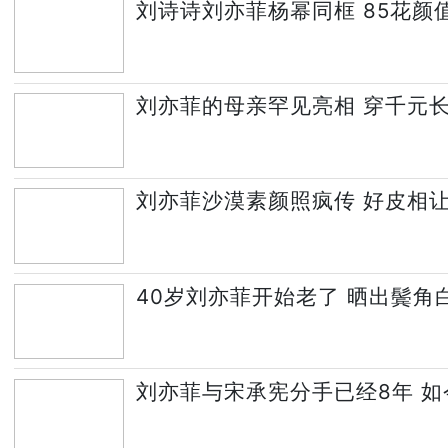
刘诗诗刘亦菲杨幂同框 85花颜
刘亦菲的母亲罕见亮相 穿千元
刘亦菲沙漠素颜照疯传 好皮相
40岁刘亦菲开始老了 晒出鬓角
刘亦菲与宋承宪分手已经8年 