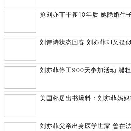
抢刘亦菲干爹10年后 她隐婚生
刘诗诗状态回春 刘亦菲却又疑
刘亦菲停工900天参加活动 腿
美国邻居出书爆料：刘亦菲妈妈
刘亦菲父亲出身医学世家 曾在