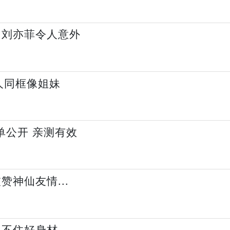
 刘亦菲令人意外
人同框像姐妹
单公开 亲测有效
神仙友情...
兜不住好身材