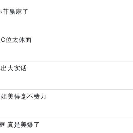
亦菲赢麻了
抢C位太体面
说出大实话
姐姐美得毫不费力
框 真是美爆了