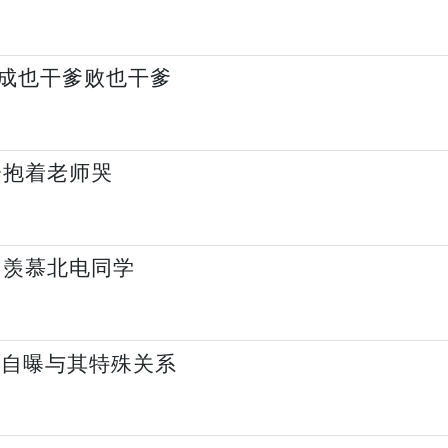
成也干爹败也干爹
会抱着老师哭
网羡慕北电同学
明自曝与其特殊关系