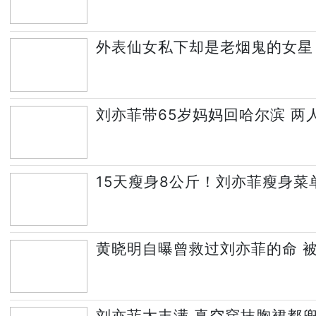
外表仙女私下却是老烟鬼的女星
刘亦菲带65岁妈妈回哈尔滨 两
15天瘦身8公斤！刘亦菲瘦身菜
黄晓明自曝曾救过刘亦菲的命 被赞
刘亦菲太丰满 真空穿抹胸裙都