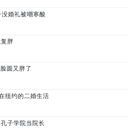
子没婚礼被嘲寒酸
似复胖
粗脸圆又胖了
在纽约的二婚生活
法孔子学院当院长