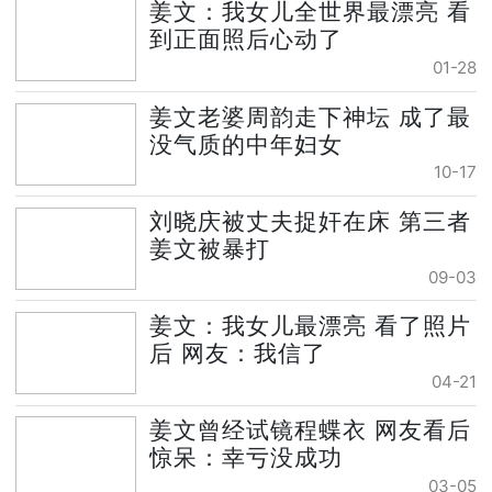
姜文：我女儿全世界最漂亮 看
到正面照后心动了
01-28
姜文老婆周韵走下神坛 成了最
没气质的中年妇女
10-17
刘晓庆被丈夫捉奸在床 第三者
姜文被暴打
09-03
姜文：我女儿最漂亮 看了照片
后 网友：我信了
04-21
姜文曾经试镜程蝶衣 网友看后
惊呆：幸亏没成功
03-05