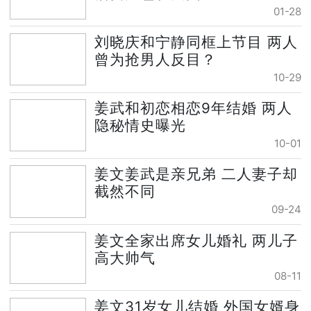
01-28
刘晓庆和宁静同框上节目 两人
曾为抢男人反目？
10-29
姜武和初恋相恋9年结婚 两人
隐秘情史曝光
10-01
姜文姜武是亲兄弟 二人妻子却
截然不同
09-24
姜文全家出席女儿婚礼 两儿子
高大帅气
08-11
姜文31岁女儿结婚 外国女婿身