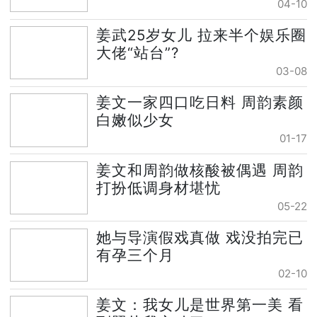
04-10
姜武25岁女儿 拉来半个娱乐圈
大佬“站台”?
03-08
姜文一家四口吃日料 周韵素颜
白嫩似少女
01-17
姜文和周韵做核酸被偶遇 周韵
打扮低调身材堪忧
05-22
她与导演假戏真做 戏没拍完已
有孕三个月
02-10
姜文：我女儿是世界第一美 看