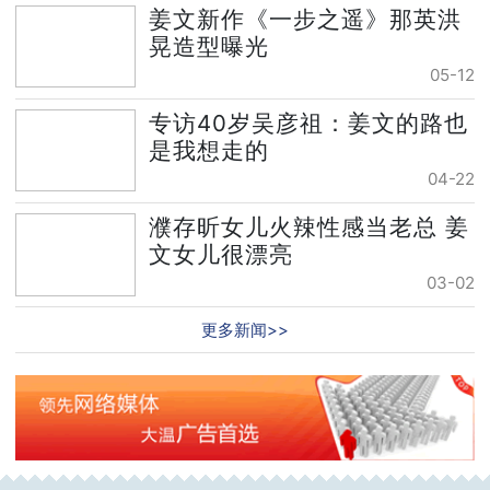
姜文新作《一步之遥》那英洪
晃造型曝光
05-12
专访40岁吴彦祖：姜文的路也
是我想走的
04-22
濮存昕女儿火辣性感当老总 姜
文女儿很漂亮
03-02
更多新闻>>