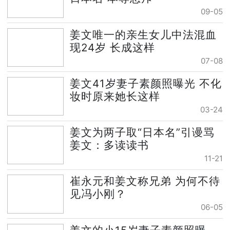
09-05
姜文唯一的亲生女儿中法混血
现24岁 长成这样
07-08
姜文41岁妻子素颜照曝光 不化
妆时原来她长这样
03-24
姜文为两子取“日本名”引谩骂
姜文：多读读书
11-21
崔永元和姜文称兄弟 为何不待
见冯小刚？
06-05