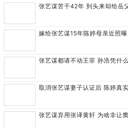
张艺谋苦干42年 到头来却给岳
嫁给张艺谋15年陈婷母亲近照曝
张艺谋都请不动王菲 孙浩凭什
取消张艺谋妻子认证后 陈婷真
张艺谋弃用张译黄轩 为啥非让