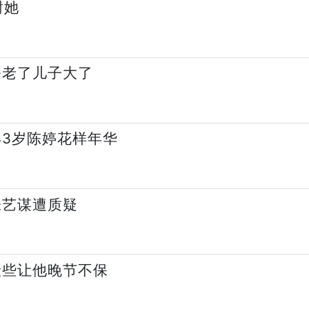
谢她
公老了儿子大了
43岁陈婷花样年华
张艺谋遭质疑
险些让他晚节不保