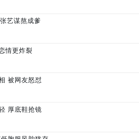
把张艺谋熬成爹
的恋情更炸裂
相 被网友怒怼
轻 厚底鞋抢镜
穿低胸服风韵犹存