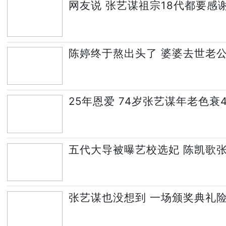
网友说 张艺谋祖宗18代都要感
陈婷终于熬出头了 婆婆去世老
25年恩爱 74岁张艺谋年老色衰
五代大导被曝艺校选妃 陈凯歌
张艺谋也没想到 一场颁奖典礼