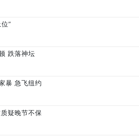
位”
顿 跌落神坛
家暴 急飞纽约
友质疑晚节不保