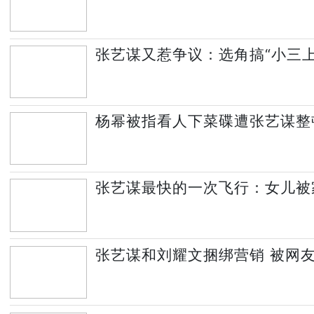
张艺谋又惹争议：选角搞“小三上
杨幂被指看人下菜碟遭张艺谋整
张艺谋最快的一次飞行：女儿被
张艺谋和刘耀文捆绑营销 被网