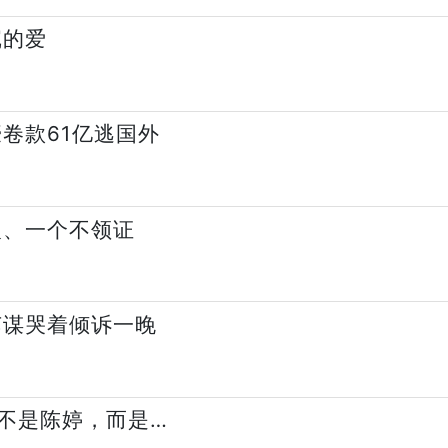
沉的爱
卷款61亿逃国外
欢、一个不领证
艺谋哭着倾诉一晚
不是陈婷，而是…