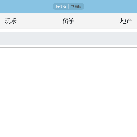
触摸版
|
电脑版
玩乐
留学
地产