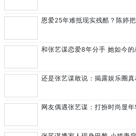
恩爱25年难抵现实残酷？陈婷
和张艺谋恋爱8年分手 她如今
还是张艺谋敢说：揭露娱乐圈真
网友偶遇张艺谋：打扮时尚显年
张艺谋携家人现身巴黎 小娇妻