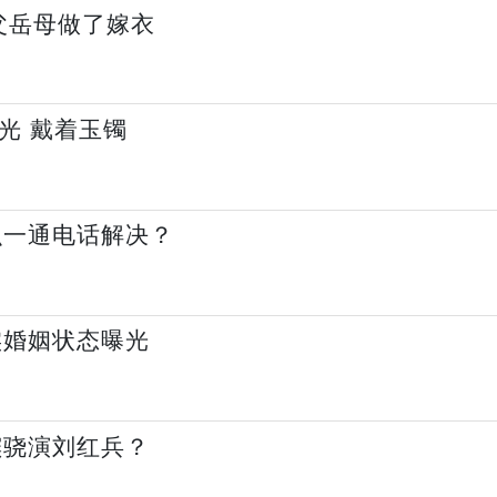
父岳母做了嫁衣
光 戴着玉镯
么一通电话解决？
实婚姻状态曝光
窦骁演刘红兵？