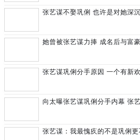
张艺谋不娶巩俐 也许是对她深
她曾被张艺谋力捧 成名后与富豪
张艺谋巩俐分手原因 一个有新
向太曝张艺谋巩俐分手内幕 张
张艺谋：我最愧疚的不是巩俐更