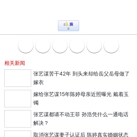
0
相关新闻
张艺谋苦干42年 到头来却给岳父岳母做了
嫁衣
嫁给张艺谋15年陈婷母亲近照曝光 戴着玉
镯
张艺谋都请不动王菲 孙浩凭什么一通电话
解决？
取消张艺谋妻子认证后 陈婷真实婚姻状态