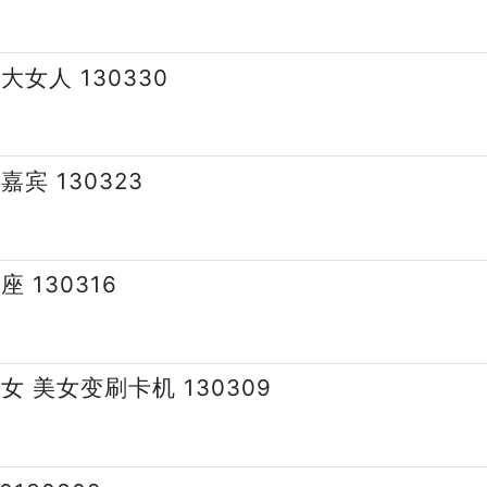
女人 130330
宾 130323
130316
 美女变刷卡机 130309