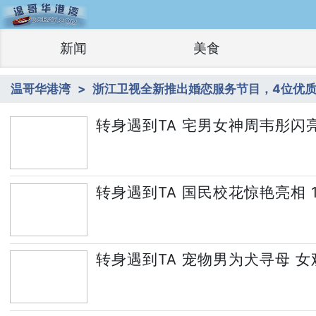
新闻
美食
温哥华港湾
浙江卫视全新推出婚恋服务节目，4位优质
转身遇到TA 宅男女神周韦彤闪亮来
转身遇到TA 国民校花惊艳亮相 1
转身遇到TA 宠物男为犬寻母 