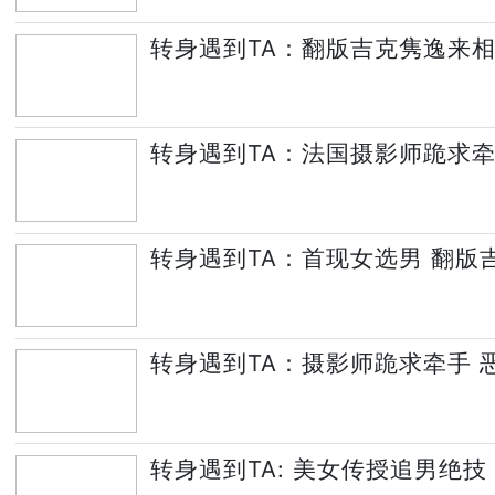
转身遇到TA：翻版吉克隽逸来相亲
转身遇到TA：法国摄影师跪求牵手 
转身遇到TA：首现女选男 翻版
转身遇到TA：摄影师跪求牵手 
转身遇到TA: 美女传授追男绝技 1