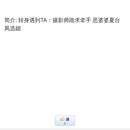
简介: 转身遇到TA：摄影师跪求牵手 恶婆婆夏台
凤选媳
0