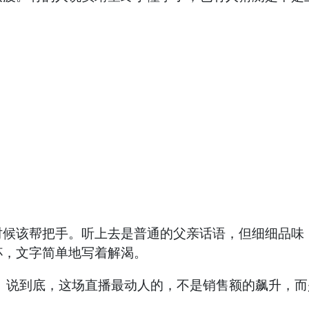
时候该帮把手。听上去是普通的父亲话语，但细细品味
杯，文字简单地写着解渴。
 说到底，这场直播最动人的，不是销售额的飙升，