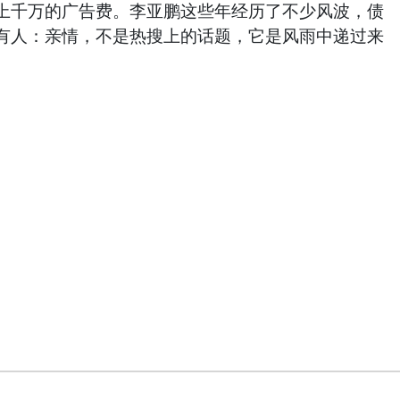
上千万的广告费。李亚鹏这些年经历了不少风波，债
有人：亲情，不是热搜上的话题，它是风雨中递过来