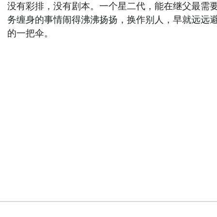
没有彩排，没有剧本。一个星二代，能在继父最需
务缠身的事情闹得沸沸扬扬，换作别人，早就远远
的一把伞。