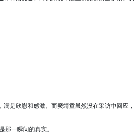
，满是欣慰和感激。而窦靖童虽然没在采访中回应，
而是那一瞬间的真实。