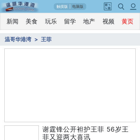
触摸版
|
电脑版
新闻
美食
玩乐
留学
地产
视频
黄页
温哥华港湾
王菲
1
谢霆锋公开袒护王菲 56岁王菲又迎两大喜
/5
讯
谢霆锋公开袒护王菲 56岁王
菲又迎两大喜讯