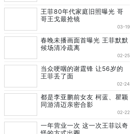
王菲80年代家庭旧照曝光 哥
哥王戈最抢镜
03-19
春晚未播画面首曝光 王菲默默
候场清冷疏离
02-25
当众哽咽的谢霆锋 让56岁的
王菲丢了面
02-24
都是李亚鹏前女友 柯蓝、瞿颖
同游清迈亲密合影
02-22
一年营业一次 这一次王菲以奇
怪的方式出圈