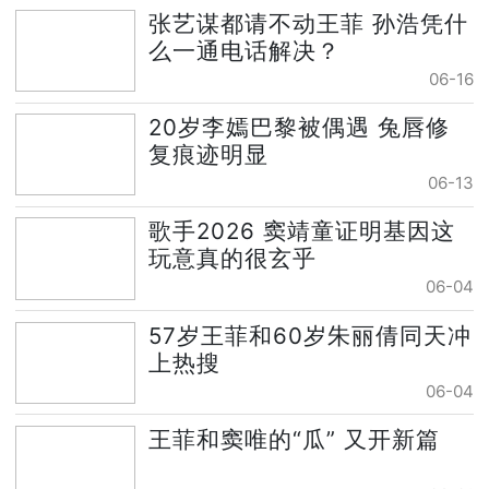
张艺谋都请不动王菲 孙浩凭什
么一通电话解决？
06-16
20岁李嫣巴黎被偶遇 兔唇修
复痕迹明显
06-13
歌手2026 窦靖童证明基因这
玩意真的很玄乎
06-04
57岁王菲和60岁朱丽倩同天冲
上热搜
06-04
王菲和窦唯的“瓜” 又开新篇