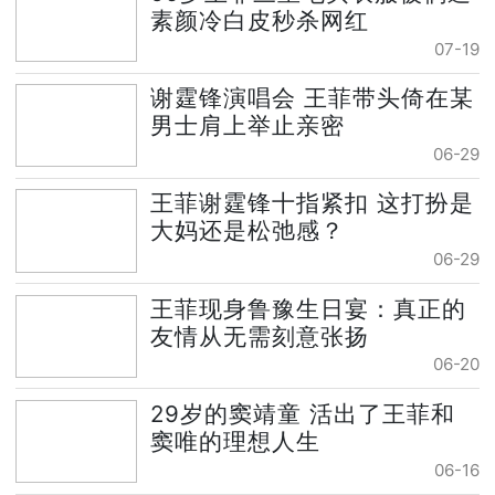
素颜冷白皮秒杀网红
07-19
谢霆锋演唱会 王菲带头倚在某
男士肩上举止亲密
06-29
王菲谢霆锋十指紧扣 这打扮是
大妈还是松弛感？
06-29
王菲现身鲁豫生日宴：真正的
友情从无需刻意张扬
06-20
29岁的窦靖童 活出了王菲和
窦唯的理想人生
06-16