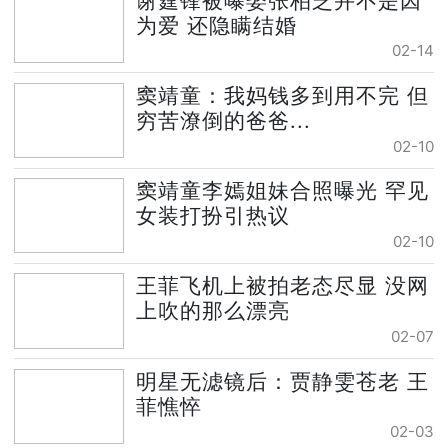
谢霆锋被曝娶张柏芝并不是因
为爱 还隐瞒结婚
02-14
窦靖童：我妈钱多到用不完 但
穷苦潦倒的爸爸...
02-10
窦靖童李嫣姐妹合照曝光 罕见
女装打扮引热议
02-10
王菲飞机上被拍老态尽显 没网
上吹的那么漂亮
02-07
明星无滤镜后：贾静雯苍老 王
菲憔悴
02-03