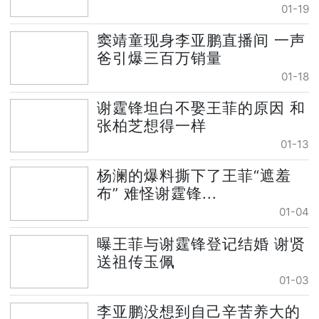
01-19
窦靖童现身李亚鹏直播间 一声
爸引爆三百万销量
01-18
谢霆锋坦白不娶王菲的原因 和
张柏芝想得一样
01-13
杨澜的爆料撕下了王菲“遮羞
布” 难怪谢霆锋...
01-04
曝王菲与谢霆锋登记结婚 谢贤
送祖传玉佩
01-03
李亚鹏没想到自己辛苦养大的