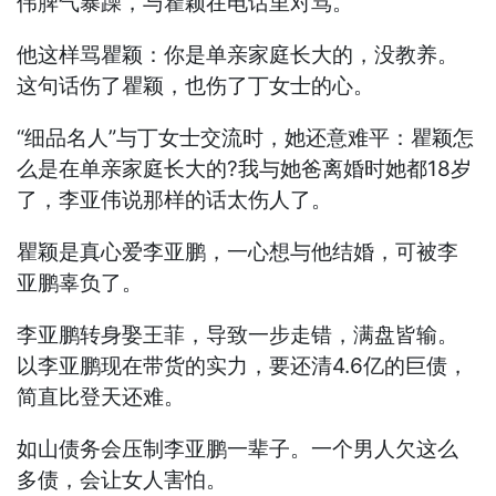
伟脾气暴躁，与瞿颖在电话里对骂。
他这样骂瞿颖：你是单亲家庭长大的，没教养。
这句话伤了瞿颖，也伤了丁女士的心。
“细品名人”与丁女士交流时，她还意难平：瞿颖怎
么是在单亲家庭长大的?我与她爸离婚时她都18岁
了，李亚伟说那样的话太伤人了。
瞿颖是真心爱李亚鹏，一心想与他结婚，可被李
亚鹏辜负了。
李亚鹏转身娶王菲，导致一步走错，满盘皆输。
以李亚鹏现在带货的实力，要还清4.6亿的巨债，
简直比登天还难。
如山债务会压制李亚鹏一辈子。一个男人欠这么
多债，会让女人害怕。