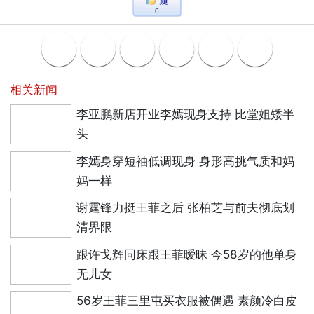
0
相关新闻
李亚鹏新店开业李嫣现身支持 比堂姐矮半
头
李嫣身穿短袖低调现身 身形高挑气质和妈
妈一样
谢霆锋力挺王菲之后 张柏芝与前夫彻底划
清界限
跟许戈辉同床跟王菲暧昧 今58岁的他单身
无儿女
56岁王菲三里屯买衣服被偶遇 素颜冷白皮