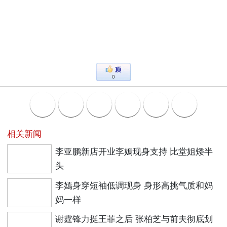
0
相关新闻
李亚鹏新店开业李嫣现身支持 比堂姐矮半
头
李嫣身穿短袖低调现身 身形高挑气质和妈
妈一样
谢霆锋力挺王菲之后 张柏芝与前夫彻底划