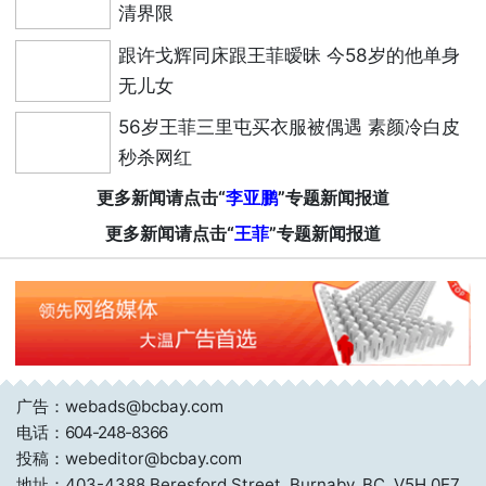
清界限
跟许戈辉同床跟王菲暧昧 今58岁的他单身
无儿女
56岁王菲三里屯买衣服被偶遇 素颜冷白皮
秒杀网红
更多新闻请点击“
李亚鹏
”专题新闻报道
更多新闻请点击“
王菲
”专题新闻报道
广告：webads@bcbay.com
电话：
604-248-8366
投稿：webeditor@bcbay.com
地址：403-4388 Beresford Street, Burnaby, BC. V5H 0E7