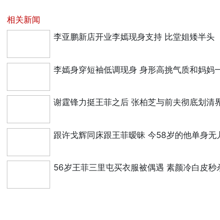
相关新闻
李亚鹏新店开业李嫣现身支持 比堂姐矮半头
李嫣身穿短袖低调现身 身形高挑气质和妈妈
谢霆锋力挺王菲之后 张柏芝与前夫彻底划清
跟许戈辉同床跟王菲暧昧 今58岁的他单身无
56岁王菲三里屯买衣服被偶遇 素颜冷白皮秒