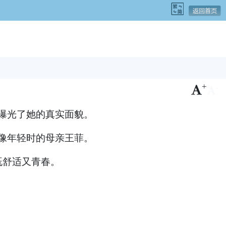
+
-
曝光了她的真实面貌。
像年轻时的母亲王菲。
既舒适又青春。