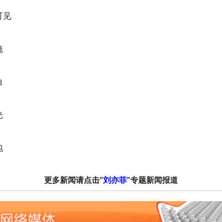
可见
镜
白
光
包
更多新闻请点击“
刘亦菲
”专题新闻报道