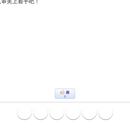
从审美上着手吧！
0