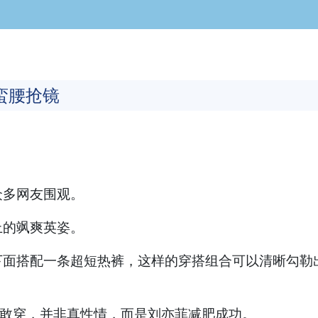
蛮腰抢镜
。
众多网友围观。
上的飒爽英姿。
下面搭配一条超短热裤，这样的穿搭组合可以清晰勾勒
么敢穿，并非真性情，而是刘亦菲减肥成功。