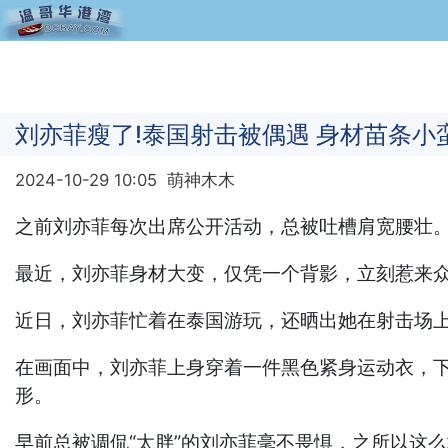
刘亦菲瘦了!泰国射击被偶遇 身材苗条小
2024-10-29 10:05
萌神木木
之前刘亦菲每次出席公开活动，总被吐槽肩宽腰壮
最近，刘亦菲身材大变，仅凭一个背影，立刻惹来
近日，刘亦菲忙着在泰国游玩，还晒出她在射击场
在画面中，刘亦菲上身穿着一件黑色紧身运动衣，
形。
早前总被调侃“太胖”的刘亦菲毫不畏惧，之所以这