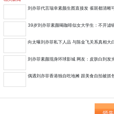
刘亦菲代言瑞幸素颜生图直接发 雀斑都清晰
39岁刘亦菲素颜喝咖啡似女大学生：不开滤
向太曝刘亦菲私下人品 与陈金飞关系真相大
刘亦菲素颜现身环球影城 网友：皮肤白到发
偶遇刘亦菲香港独自吃地摊 跟美食自拍被抓