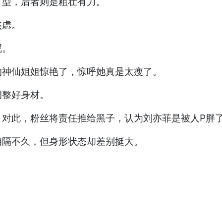
有型，后者则是粗壮有力。
焦虑。
呢。
的神仙姐姐惊艳了，惊呼她真是太瘦了。
调整好身材。
。对此，粉丝将责任推给黑子，认为刘亦菲是被人P胖
相隔不久，但身形状态却差别挺大。