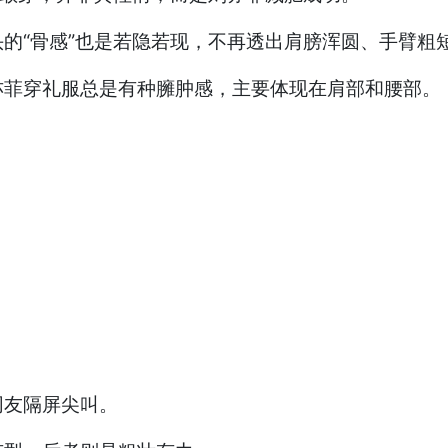
的“骨感”也是若隐若现，不再透出肩膀浑圆、手臂粗
亦菲穿礼服总是有种臃肿感，主要体现在肩部和腰部。
网友隔屏尖叫。