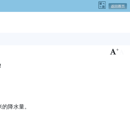
+
-
！
米的降水量。