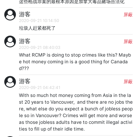
这些枪战罪案的最根本原因是加拿大毒品赌场合法化
游客
屏蔽
2020-09-21 10:14:50
垃圾人赶紧都死了
游客
屏蔽
2020-09-21 08:40:03
What RCMP is doing to stop crimes like this? Mayb
e hot money coming in is a good thing for Canada
d???
游客
屏蔽
2020-09-21 04:42:41
With so much hot money coming from Asia in the la
st 20 years to Vancouver,  and there are no jobs the
re, what else do you expect a bunch of jobless peop
le so in Vancouver? Crimes will get more and worse 
as those jobless adults have to commit illegal activi
ties to fill up of their idle time.