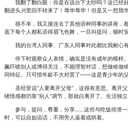
我翻了翻白眼：你是在说台下太吵吗？这已经好很
翻进头爿里回不转来了！辱华辱华！但是又一想我华
很不幸，我又接连去了其他语种同事的讲座，都很
底下每个人都私语得眉飞色舞，一旦叫提问，顿时
我的台湾人同事、广东人同事对此都比我耐心有智
停下时观察众人表情，确实是没有成年的模样。集
飙吓唬别人或博得关注，不能理智对话，想做啥做
同特征。只可惜年龄不大对罢了——这是青少年的
圣经里说“人要离开父母”，这很有意思。离开父
绪情感都仍靠“别人”调节，那就白离开了。生活独
参与，提问，尊重，分享……这些与吃饭排泄一样
时，可以自如说话，不用旁人逼着或哄着。