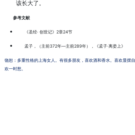
该长大了。
参考文献
《圣经∙ 创世记》2章24节
孟子，（主前372年—主前289年），《孟子·离娄上》
饶恕：多重性格的上海女人。有很多朋友，喜欢酒和香水。喜欢显摆自
欢一时愁。