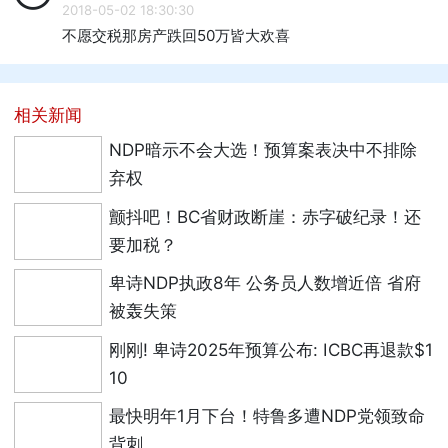
2018-05-02 18:30:30
不愿交税那房产跌回50万皆大欢喜
相关新闻
NDP暗示不会大选！预算案表决中不排除
弃权
颤抖吧！BC省财政断崖：赤字破纪录！还
要加税？
卑诗NDP执政8年 公务员人数增近倍 省府
被轰失策
刚刚! 卑诗2025年预算公布: ICBC再退款$1
10
最快明年1月下台！特鲁多遭NDP党领致命
背刺