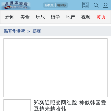
触摸版
|
电脑版
新闻
美食
玩乐
留学
地产
视频
黄页
温哥华港湾
郑爽
1
郑爽近照变网红脸 神似韩国爱豆越来越哈
/5
韩
郑爽近照变网红脸 神似韩国爱
豆越来越哈韩