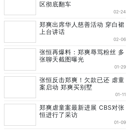
区彻底翻车
02-24
郑爽出席华人慈善活动 穿白裙
上台讲话
02-06
张恒再爆料：郑爽辱骂粉丝 多
张聊天截图曝光
01-29
张恒反击郑爽！欠款已还 虐童
案启动 郑爽买别墅
01-11
郑爽虐童案最新进展 CBS对张
恒进行了采访
01-09