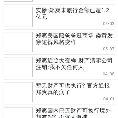
实惨:郑爽未履行金额已超1.2
亿元
07-02
郑爽美国陪爸爸逛商场 染黄发
穿短裤风格变样
05-07
郑爽近照大变样 财产清零公司
注销:我不欠任何人
04-08
暂无财产可供执行? 官方通报
郑爽真的润了
04-01
郑爽国内已无财产可执行境外
却有6亿 投资人海捕