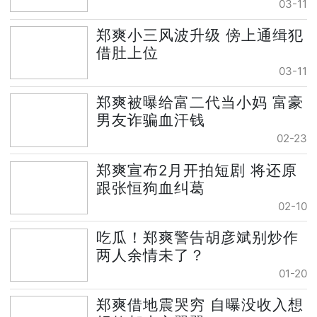
03-11
郑爽小三风波升级 傍上通缉犯
借肚上位
03-11
郑爽被曝给富二代当小妈 富豪
男友诈骗血汗钱
02-23
郑爽宣布2月开拍短剧 将还原
跟张恒狗血纠葛
02-10
吃瓜！郑爽警告胡彦斌别炒作
两人余情未了？
01-20
郑爽借地震哭穷 自曝没收入想