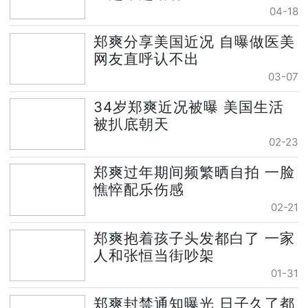
04-18
郑爽分享美国近况 自曝做医美
网友直呼认不出
03-07
34岁郑爽近况被曝 美国生活
被扒底朝天
02-23
郑爽过年期间频繁晒自拍 一脸
憔悴配乐伤感
02-21
郑爽抱着孩子头发都白了 一家
人和张恒当街吵架
01-31
郑爽封禁通知曝光 日子久了都