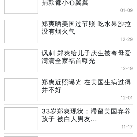
捐款都小心翼翼
01-09
郑爽晒美国过节照 吃水果沙拉
没有烟火气
12-29
讽刺 郑爽给儿子庆生被夸母爱
满满全家福首曝光
12-19
郑爽近照曝光 在美国生病过得
并不好
12-01
33岁郑爽现状：滞留美国弃养
孩子 被白人男友...
11-17