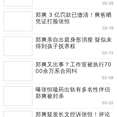
05-29
郑爽 3 亿罚款已缴清！爽爸晒
凭证打脸张恒
03-19
郑爽亲自出庭身形消瘦 疑似未
得到孩子抚养权
03-13
郑爽又出事？工作室被执行70
00余万系合同纠
03-09
曝张恒嗑药出轨有多名性伴侣
郑爽被封杀
03-02
郑爽疑发长文控诉张恒！评论