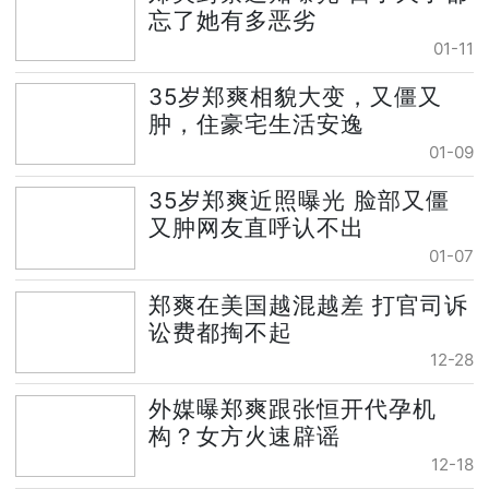
忘了她有多恶劣
01-11
35岁郑爽相貌大变，又僵又
肿，住豪宅生活安逸
01-09
35岁郑爽近照曝光 脸部又僵
又肿网友直呼认不出
01-07
郑爽在美国越混越差 打官司诉
讼费都掏不起
12-28
外媒曝郑爽跟张恒开代孕机
构？女方火速辟谣
12-18