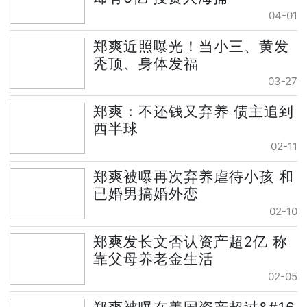
04-01
郑爽近照曝光！当小三、黄发
秃顶、身体发福
03-27
郑爽：不还钱又弃养 债主追到
西半球
02-11
郑爽被曝再次弃养虐待小孩 和
已婚男搞婚外恋
02-10
郑爽发长文否认资产超2亿 称
靠父母养老金生活
02-05