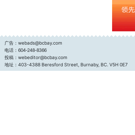
广告：webads@bcbay.com
电话：
604-248-8366
投稿：webeditor@bcbay.com
地址：403-4388 Beresford Street, Burnaby, BC. V5H 0E7