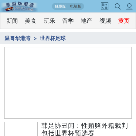
触摸版
|
电脑版
新闻
美食
玩乐
留学
地产
视频
黄页
温哥华港湾
世界杯足球
1
韩足协丑闻：性贿赂外籍裁判 包括世界杯
/5
预选赛
韩足协丑闻：性贿赂外籍裁判
包括世界杯预选赛