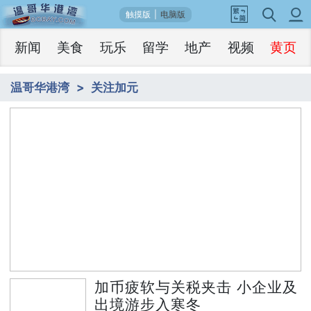
触摸版
|
电脑版
新闻
美食
玩乐
留学
地产
视频
黄页
温哥华港湾
关注加元
1
加币疲软与关税夹击 小企业及出境游步入
/5
寒冬
加币疲软与关税夹击 小企业及
出境游步入寒冬