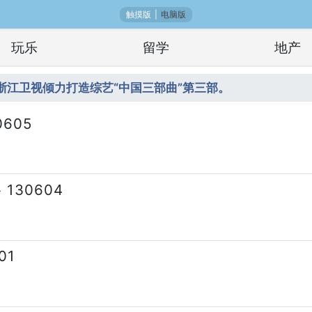
触摸版
|
电脑版
玩乐
留学
地产
日浙江卫视倾力打造综艺“中国三部曲”第三部。
605
30604
01