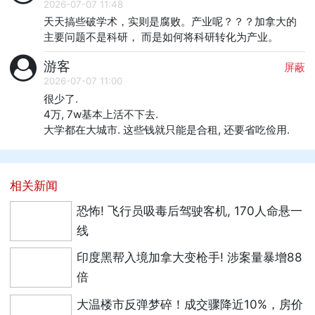
2026-07-07 11:48
天天搞些破学术，实则是腐败。产业呢？？？加拿大的
主要问题不是科研， 而是如何将科研转化为产业。
游客
屏蔽
2026-07-07 11:00
很少了. 

4万, 7w基本上活不下去. 

大学都在大城市. 这些钱就只能是合租, 还要省吃俭用.
相关新闻
恐怖! 飞行员吸毒后驾驶客机, 170人命悬一
线
印度黑帮入境加拿大变枪手! 涉案量暴增88
倍
大温楼市反弹梦碎！成交骤降近10%，房价