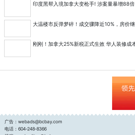
印度黑帮入境加拿大变枪手! 涉案量暴增88倍
大温楼市反弹梦碎！成交骤降近10%，房价
刚刚！加拿大25%新税正式生效 华人装修成
广告：webads@bcbay.com
电话：
604-248-8366