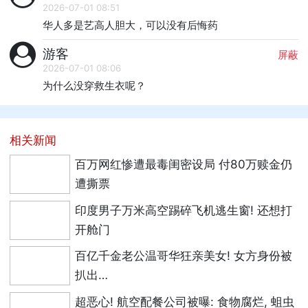
2026-07-01 08:51
华人多是艺高人胆大，可以没有后悔药
游客
屏蔽
2026-07-01 08:06
为什么没穿救生衣呢？
相关新闻
百万网红惨遭最毒闺密设局 付80万赎金仍
遭撕票
印度男子万米高空踢碎飞机逃生窗! 还想打
开舱门
百亿千金老公温哥华狂亲美女! 女方身份被
扒出…
超恶心! 航空配餐公司被曝: 食物腐烂, 蛆虫