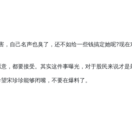
害，自己名声也臭了，还不如给一些钱搞定她呢?现
愿意，都要接受。其实这件事曝光，对于股民来说才是
希望宋珍珍能够闭嘴，不要在爆料了。