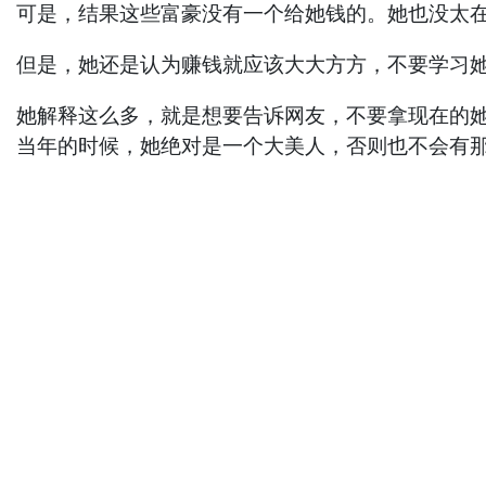
可是，结果这些富豪没有一个给她钱的。她也没太
但是，她还是认为赚钱就应该大大方方，不要学习
她解释这么多，就是想要告诉网友，不要拿现在的
当年的时候，她绝对是一个大美人，否则也不会有