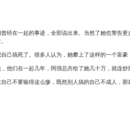
们曾经在一起的事迹，全部说出来。当然了她也警告更
女。
把自己搞死了。很多人认为，她攀上了这样的一个富豪
说，他们在一起几年，阿强总共给了她几十万，就连炒
这自己不要输得这么惨，既然别人搞的自己不成人，那