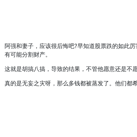
阿强和妻子，应该很后悔吧?早知道股票跌的如此厉
有可能分割财产。
这就是胡搞八搞，导致的结果，不管他愿意还是不
真的是无妄之灾呀，那么多钱都被蒸发了。他们都