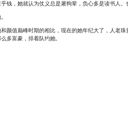
在乎钱，她就认为仗义总是屠狗辈，负心多是读书人。
她。
她和颜值巅峰时期的相比，现在的她年纪大了，人老珠
那么多富豪，排着队约她。