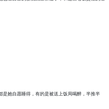
都是她自愿睡得，有的是被送上饭局喝醉，半推半