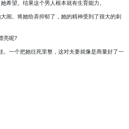
了她希望。结果这个男人根本就有生育能力。
她大闹。将她给弄抑郁了，她的精神受到了很大的刺
。
漂亮呢?
娃。一个把她往死里整，这对夫妻就像是商量好了一