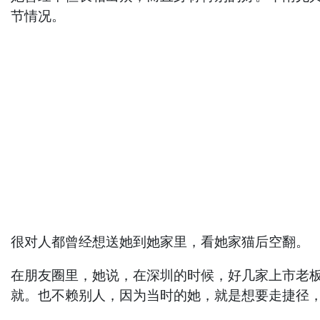
节情况。
很对人都曾经想送她到她家里，看她家猫后空翻。
在朋友圈里，她说，在深圳的时候，好几家上市老
就。也不赖别人，因为当时的她，就是想要走捷径