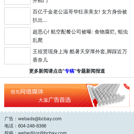
开舱门
百亿千金老公温哥华狂亲美女! 女方身份被
扒出…
超恶心! 航空配餐公司被曝: 食物腐烂, 蛆虫
乱爬
王祖贤现身上海 酷暑天穿厚外套,脚踩近万
香奈儿
更多新闻请点击“
专稿
”专题新闻报道
广告：webads@bcbay.com
电话：
604-248-8366
投稿：webeditor@bcbay.com