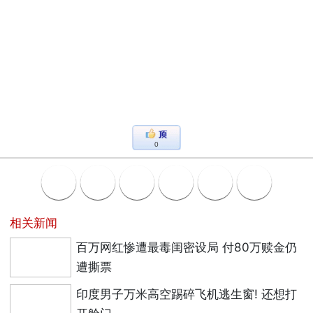
0
相关新闻
百万网红惨遭最毒闺密设局 付80万赎金仍
遭撕票
印度男子万米高空踢碎飞机逃生窗! 还想打