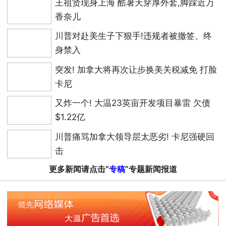
王祖贤现身上海 酷暑天穿厚外套,脚踩近万
香奈儿
川普对赴美生子下狠手!违规者被撤签、终
身禁入
突发! 加拿大将再次让步换美关税减免 打脸
卡尼
又炸一个! 大温23英亩开发项目暴雷 欠债
$1.22亿
川普痛骂加拿大领导层太恶劣! 卡尼强硬回
击
更多新闻请点击“
专稿
”专题新闻报道