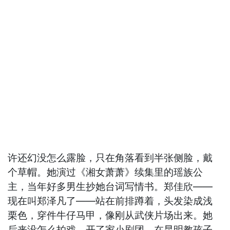
许还幻没怎么露脸，只在角落看到半张侧脸，戴
个草帽。她演过《湘女萧萧》续集里的瑶族公
主，当年好多男生抄她台词写情书。郑佳欣——
现在叫郑泽凡了——站在前排蹲着，头发染成浅
栗色，穿件牛仔马甲，像刚从武侠片场出来。她
后来没怎么拍戏，开了家小剧团，在昆明教孩子