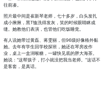
往前凑。
照片最中间是崔新琴老师，七十多岁，白头发扎
成小揪揪，黑T恤洗得发灰，笑的时候眼睛眯成
缝。她教他们表演，也管他们吃饭睡觉。
有人说她带过黄磊、蒋雯丽，但96级好像格外黏
她。去年有学生回学校探班，她还在琴房改作
业，桌上一盒润喉糖，一罐快见底的胖大海茶。
她说：“这帮孩子，打小就没把我当老师。”这话不
是客套，是真话。