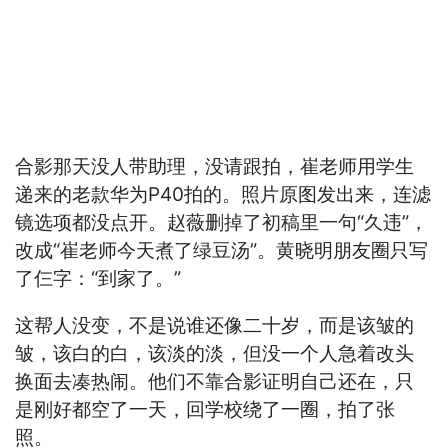
合影那天没人带助理，没请跟拍，崔老师用学生
递来的老款华为P40拍的。照片原图发出来，连滤
镜选项都没点开。赵薇删掉了初稿里一句“久违”，
改成“崔老师今天煮了绿豆汤”。黄晓明朋友圈只写
了仨字：“到家了。”
这帮人没变，不是说谁还像二十岁，而是该皱的
皱，该白的白，该淡的淡，但没一个人急着改头
换面去凑热闹。他们不靠合影证明自己还在，只
是刚好都空了一天，回学校绕了一圈，拍了张
照。