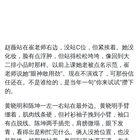
赵薇站在崔老师右边，没站C位，但紧挨着。她没
化妆，脸有点浮肿，但站得松松垮垮，像回到大
二排小品时那样。以前上课她老被点名示范，崔
老师说她“眼神敢用劲”。现在不演戏了，可那份信
任还在。不是谁给的，是当年一句“你来试试”攒下
的。
黄晓明和陈坤一左一右站在最外边。黄晓明手臂
绷着，肌肉线条硬，但衬衫袖子挽到小臂，袖口
有点脱线。陈坤两手插兜，肩膀微塌，眼下发
青，看得出是刚忙完什么。俩人没抢位置，也没