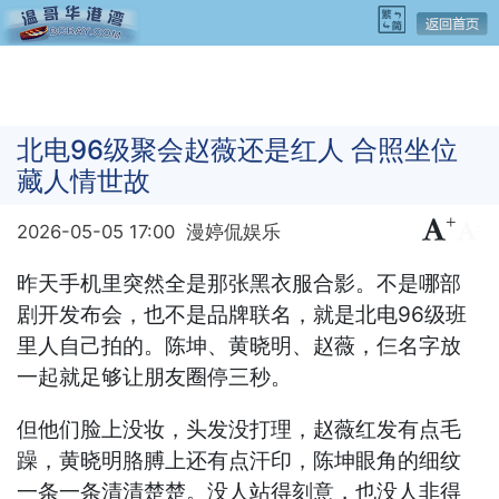
北电96级聚会赵薇还是红人 合照坐位
藏人情世故
+
-
2026-05-05 17:00
漫婷侃娱乐
昨天手机里突然全是那张黑衣服合影。不是哪部
剧开发布会，也不是品牌联名，就是北电96级班
里人自己拍的。陈坤、黄晓明、赵薇，仨名字放
一起就足够让朋友圈停三秒。
但他们脸上没妆，头发没打理，赵薇红发有点毛
躁，黄晓明胳膊上还有点汗印，陈坤眼角的细纹
一条一条清清楚楚。没人站得刻意，也没人非得