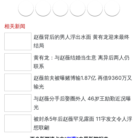
相关新闻
赵薇背后的男人浮出水面 黄有龙迎来最终
结局
黄有龙：与赵薇结婚当生意 离异后两人仍
联系
赵薇前夫被曝赌博输1.87亿 再借9360万又
输光
与赵薇分手后娶圈外人 46岁王励勤近况曝
光
被封杀5年后赵薇罕见露面 11字发文令人浮
想联翩