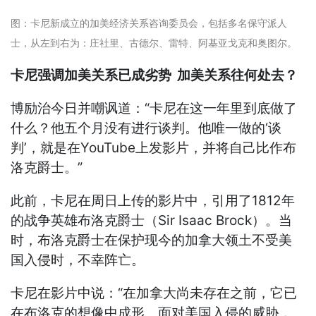
图：卡尼新成立的加美经济关系咨询委员会，包括多名保守派人
士，从左到右为：庄社里、古德尔、雷特、阿基亚戈克和奥图尔。
卡尼强调加美关系已成劣势 加美关系往何处去？
博励治今日并嘲讽道：“卡尼在这一年里到底做了
什么？他五个月没有进行谈判。他唯一做的‘谈
判’，就是在YouTube上发影片，并将自己比作布
洛克爵士。”
此前，卡尼在周日上传的影片中，引用了1812年
的战争英雄布洛克爵士（Sir Isaac Brock）。当
时，布洛克爵士在保护现今的加拿大领土不受美
国入侵时，不幸阵亡。
卡尼在影片中说：“在加拿大尚未存在之前，它已
在布洛克的想像中成形。面对美国入侵的威胁，