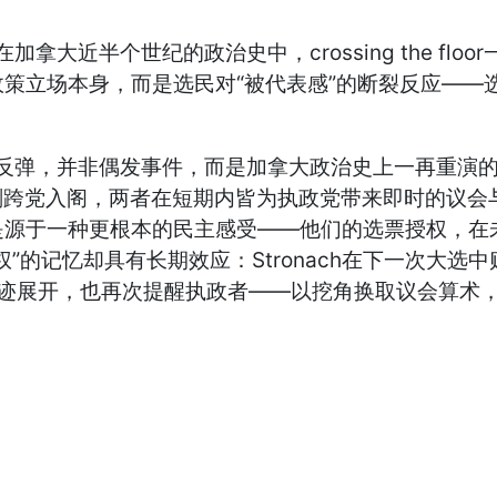
加拿大近半个世纪的政治史中，crossing the f
策立场本身，而是选民对“被代表感”的断裂反应——
反弹，并非偶发事件，而是加拿大政治史上一再重演的模式。对
n在选后即刻跨党入阁，两者在短期内皆为执政党带来即时
是源于一种更根本的民主感受——他们的选票授权，在
记忆却具有长期效应：Stronach在下一次大选中败选，
轨迹展开，也再次提醒执政者——以挖角换取议会算术