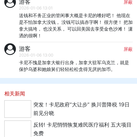
游客
屏蔽
2026-01-06 13:01
送钱和不务正业的管闲事大概是卡尼的嗜好吧！ 他现在
是不怕加拿大没钱， 没钱可以搞赤字啊！ 很方便！ 把加
拿大搞垮， 也没关系， 可以回美国去享受金色沙滩！ 潇
洒的很啊！
游客
屏蔽
2026-01-06 13:00
卡尼不愧是加拿大银行出身，加拿大驻军乌克兰，就是
保护乌婆和她娘舅们轻轻松松贪得无厌的加币。
相关新闻
突发！卡尼政府“大让步” 换川普降税 19日
前见分晓
反转! 卡尼悄悄恢复难民医疗福利 五大项目
免费