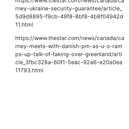
https://www.thestar.com/news/canada/ca
rney-ukraine-security-guarantee/article_
5d9d8895-f9cb-49f8-8bf8-4b8f04942d
11.html
https://www.thestar.com/news/canada/ca
rney-meets-with-danish-pm-as-u-s-ram
ps-up-talk-of-taking-over-greenland/arti
cle_3fbc328a-60f1-5eac-92a6-e20a0ea
11793.html