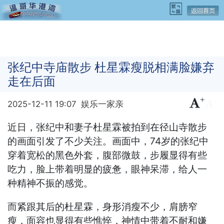
张纪中寺庙散步 杜星霖瘦脱相满脸嫌弃
走在后面
+
-
2025-12-11 19:07
娱乐一家亲
近日，张纪中和妻子杜星霖被拍到在径山寺散步
的画面引发了不少关注。画面中，74岁的张纪中
穿着宽松的黑色外套，腹部微鼓，步履显得有些
吃力，脸上带着明显的疲惫，眼神呆滞，给人一
种精神不振的感觉。
而紧跟其后的杜星霖，身形消瘦不少，肩膀窄
瘦，面容也显得有些憔悴，神情中带着不耐和嫌