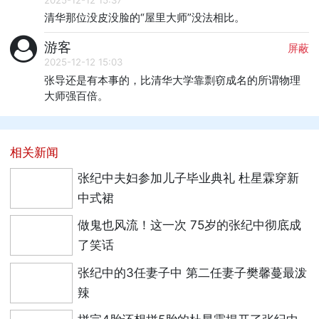
清华那位没皮没脸的“屋里大师”没法相比。
游客
屏蔽
2025-12-12 15:03
张导还是有本事的，比清华大学靠剽窃成名的所谓物理
大师强百倍。
相关新闻
张纪中夫妇参加儿子毕业典礼 杜星霖穿新
中式裙
做鬼也风流！这一次 75岁的张纪中彻底成
了笑话
张纪中的3任妻子中 第二任妻子樊馨蔓最泼
辣