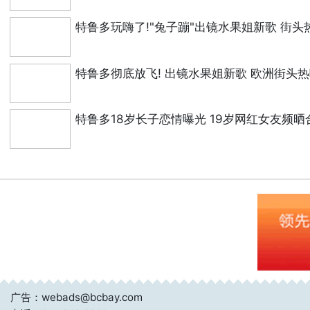
特鲁多玩嗨了!"兔子蹦"出镜水果姐新歌 街头
特鲁多彻底放飞! 出镜水果姐新歌 欧洲街头
特鲁多18岁长子恋情曝光 19岁网红女友频晒
广告：webads@bcbay.com