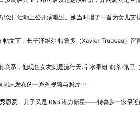
金纪念日活动上公开演唱过。她当时唱了一首为女儿艾拉-格雷斯
m 帖文下，长子泽维尔·特鲁多（Xavier Trudea
系，他现任女友则是流行天后“水果姐”凯蒂·佩里（Kat
在佩里周末发布的一系列视频与照片中。
秀恩爱、儿子又是 R&B 潜力新星——特鲁多一家最