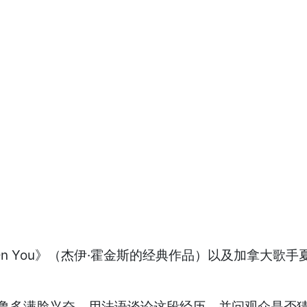
n You》（
杰伊·霍金斯
的经典作品）以及加拿大歌手夏洛特·卡
瓜尔·特鲁多满脸兴奋，用法语谈论这段经历，并问观众是否