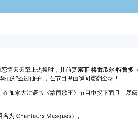
姐恋情天天窜上热搜时，其前妻
索菲·格雷瓜尔·特鲁多（Sop
华丽的“圣诞仙子”，在节目揭面瞬间震翻全场！
 Trudeau）在加拿大法语版《蒙面歌王》节目中揭下
hanteurs Masqués）。