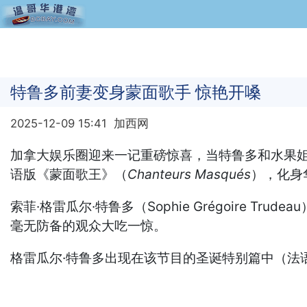
特鲁多前妻变身蒙面歌手 惊艳开嗓
2025-12-09 15:41
加西网
加拿大娱乐圈迎来一记重磅惊喜，当特鲁多和水果
语版
《蒙面歌王》
（
Chanteurs Masqués
），化身
索菲·格雷瓜尔·特鲁多（Sophie Grégoire
毫无防备的观众大吃一惊。
格雷瓜尔·特鲁多出现在该节目的圣诞特别篇中（法语名为 C