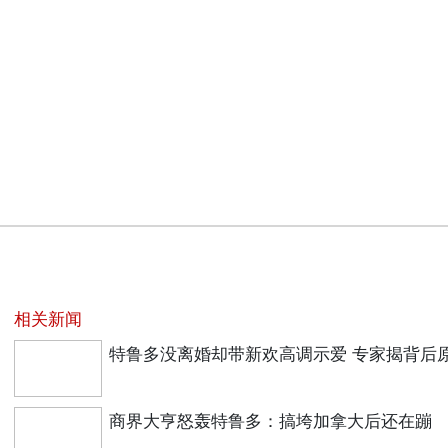
相关新闻
特鲁多没离婚却带新欢高调示爱 专家揭背后
商界大亨怒轰特鲁多：搞垮加拿大后还在蹦