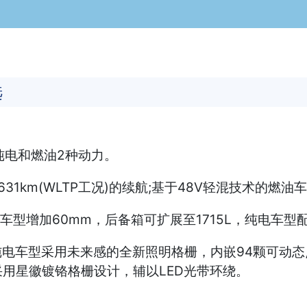
选
纯电和燃油2种动力。
31km(WLTP工况)的续航;基于48V轻混技术的燃
车型增加60mm，后备箱可扩展至1715L，纯电车型配
纯电车型采用未来感的全新照明格栅，内嵌94颗可动态
用星徽镀铬格栅设计，辅以LED光带环绕。