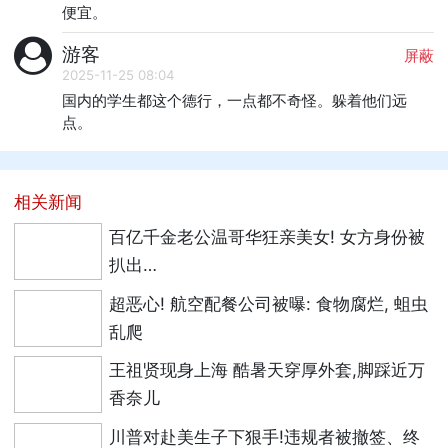
便宜。
游客
屏蔽
2025-11-25 08:04
国内的学生都这个德行，一点都不奇怪。躲着他们远
点。
相关新闻
百亿千金老公温哥华狂亲美女! 女方身份被
扒出…
超恶心! 航空配餐公司被曝: 食物腐烂, 蛆虫
乱爬
王祖贤现身上海 酷暑天穿厚外套,脚踩近万
香奈儿
川普对赴美生子下狠手!违规者被撤签、终