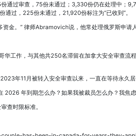
05份通过审查，75份未通过；3,330份仍在处理中；9
5份通过，225份未通过，21,920份标注为“已收到”。
多资金。” 律师Abramovich说，他常处理俄罗斯
作签证在温哥华工作，与其他共250名滞留在加拿大安全审
他自2023年11月被转入安全审查以来，一直在等待永久
 2026 年到期怎么办？如果我被裁员怎么办？我焦
全审查时限标准。
-couple-has-been-in-canada-for-years-they-appl