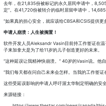
去年，在21,835份被标记的永久居民申请中，8,5
定”。在41,720份被转介的临时居留申请中，14,68
“如果真的担心安全，就应该给CBSA和CSIS提供更
申请人崩溃：人生被搁置！
软件开发人员Aleksandr Vasin目前持工
子来加拿大是为了给11岁的儿子创造更好的未来。
“这种延误让我精神快崩溃。” 40岁的Vasin说。
“我们每天都在问自己未来会怎样。当我的工作签证在
这些受延误影响的申请人呼吁渥太华制定明确的安
来源链接：
https://www.thestar.com/news/canada/this