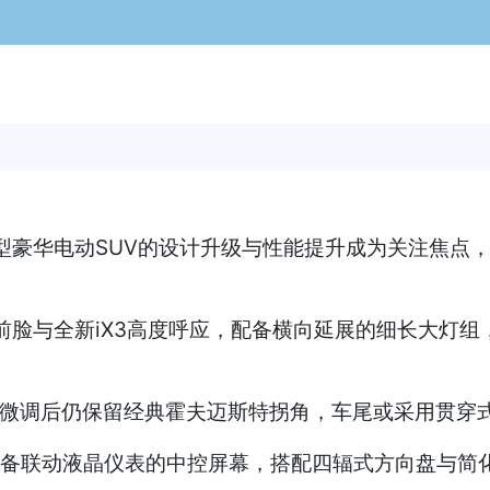
型豪华电动SUV的设计升级与性能提升成为关注焦点，
前脸与全新iX3高度呼应，配备横向延展的细长大灯组
窗微调后仍保留经典霍夫迈斯特拐角，车尾或采用贯穿
统，配备联动液晶仪表的中控屏幕，搭配四辐式方向盘与