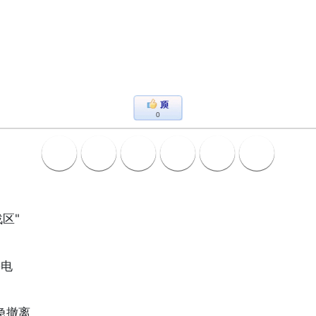
0
战区"
停电
紧急撤离