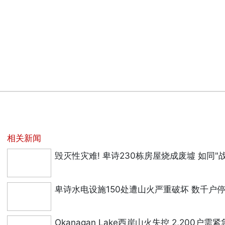
相关新闻
毁灭性灾难! 卑诗230栋房屋烧成废墟 如同"
卑诗水电设施150处遭山火严重破坏 数千户
Okanagan Lake西岸山火失控 2,200户需