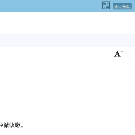
+
-
轻微咳嗽。