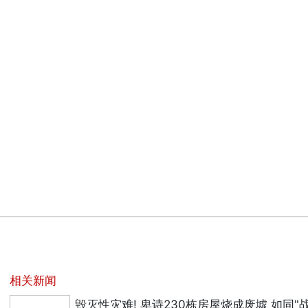
相关新闻
毁灭性灾难! 卑诗230栋房屋烧成废墟 如同"