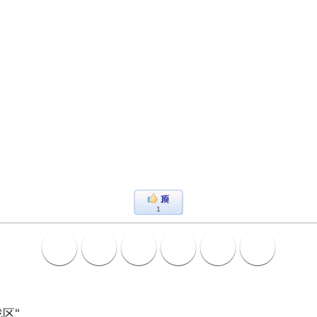
1
战区"